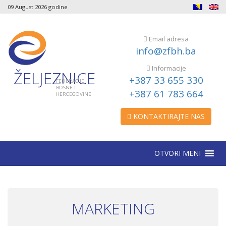
09 August 2026 godine
Email adresa
info@zfbh.ba
Informacije
ŽELJEZNICE
+387 33 655 330
FEDERACIJE
BOSNE I
+387 61 783 664
HERCEGOVINE
KONTAKTIRAJTE NAS
OTVORI MENI
MARKETING