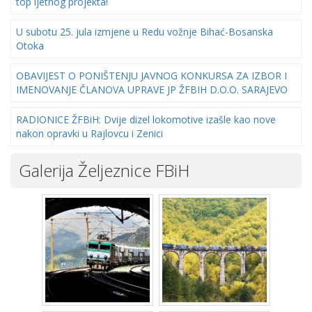
top ljetnog projekta!
U subotu 25. jula izmjene u Redu vožnje Bihać-Bosanska
Otoka
OBAVIJEST O PONIŠTENJU JAVNOG KONKURSA ZA IZBOR I
IMENOVANJE ČLANOVA UPRAVE JP ŽFBIH D.O.O. SARAJEVO
RADIONICE ŽFBiH: Dvije dizel lokomotive izašle kao nove
nakon opravki u Rajlovcu i Zenici
Galerija Željeznice FBiH