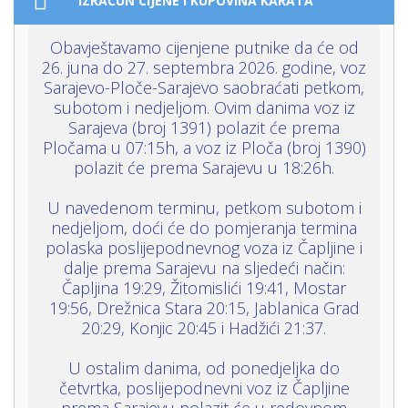
IZRAČUN CIJENE I KUPOVINA KARATA
Obavještavamo cijenjene putnike da će od
26. juna do 27. septembra 2026. godine, voz
Sarajevo-Ploče-Sarajevo saobraćati petkom,
subotom i nedjeljom. Ovim danima voz iz
Sarajeva (broj 1391) polazit će prema
Pločama u 07:15h, a voz iz Ploča (broj 1390)
polazit će prema Sarajevu u 18:26h.
U navedenom terminu, petkom subotom i
nedjeljom, doći će do pomjeranja termina
polaska poslijepodnevnog voza iz Čapljine i
dalje prema Sarajevu na sljedeći način:
Čapljina 19:29, Žitomislići 19:41, Mostar
19:56, Drežnica Stara 20:15, Jablanica Grad
20:29, Konjic 20:45 i Hadžići 21:37.
U ostalim danima, od ponedjeljka do
četvrtka, poslijepodnevni voz iz Čapljine
prema Sarajevu polazit će u redovnom